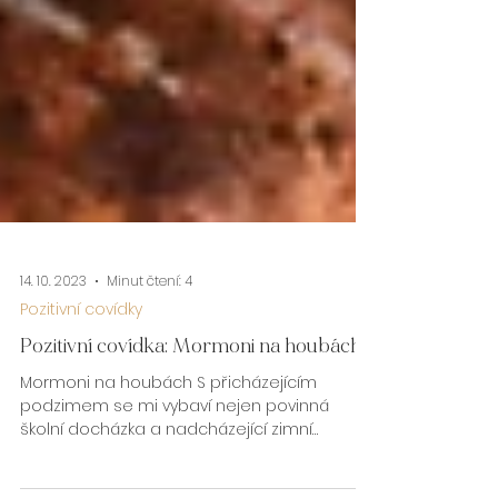
14. 10. 2023
Minut čtení: 4
Pozitivní covídky
Pozitivní covídka: Mormoni na houbách
Mormoni na houbách S přicházejícím
podzimem se mi vybaví nejen povinná