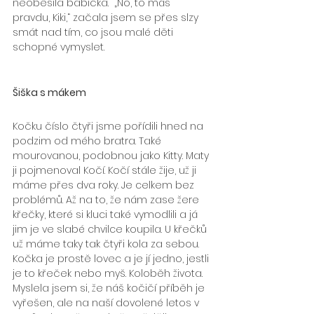
neoběsila babička.“ „No, to máš 
pravdu, Kiki,“ začala jsem se přes slzy 
smát nad tím, co jsou malé děti 
schopné vymyslet.
Šiška s mákem
Kočku číslo čtyři jsme pořídili hned na 
podzim od mého bratra. Také 
mourovanou, podobnou jako Kitty. Maty 
ji pojmenoval Kočí. Kočí stále žije, už ji 
máme přes dva roky. Je celkem bez 
problémů. Až na to, že nám zase žere 
křečky, které si kluci také vymodlili a já 
jim je ve slabé chvilce koupila. U křečků 
už máme taky tak čtyři kola za sebou. 
Kočka je prostě lovec a je jí jedno, jestli 
je to křeček nebo myš. Koloběh života.
Myslela jsem si, že náš kočičí příběh je 
vyřešen, ale na naší dovolené letos v 