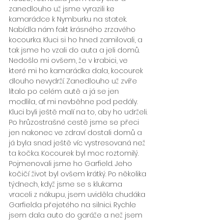
zanedlouho už jsme vyrazili ke 
kamarádce k Nymburku na statek.
Nabídla nám fakt krásného zrzavého 
kocourka. Kluci si ho hned zamilovali, a 
tak jsme ho vzali do auta a jeli domů. 
Nedošlo mi ovšem, že v krabici, ve 
které mi ho kamarádka dala, kocourek 
dlouho nevydrží. Zanedlouho už zvíře 
lítalo po celém autě a já se jen 
modlila, ať mi nevběhne pod pedály. 
Kluci byli ještě malí na to, aby ho udrželi.
Po hrůzostrašné cestě jsme se přeci 
jen nakonec ve zdraví dostali domů a 
já byla snad ještě víc vystresovaná než 
ta kočka. Kocourek byl moc roztomilý. 
Pojmenovali jsme ho Garfield. Jeho 
kočičí život byl ovšem krátký. Po několika 
týdnech, když jsme se s klukama 
vraceli z nákupu, jsem uviděla chudáka 
Garfielda přejetého na silnici. Rychle 
jsem dala auto do garáže a než jsem 