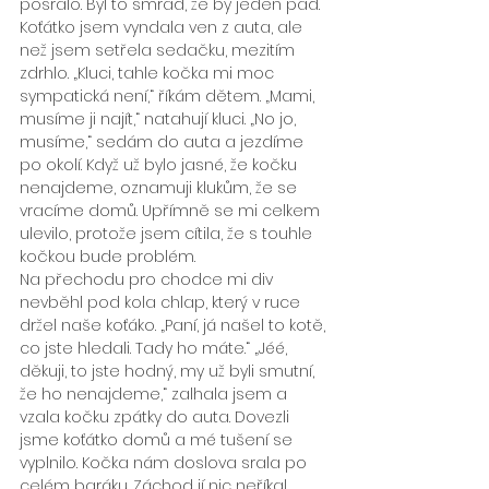
posralo. Byl to smrad, že by jeden pad. 
Koťátko jsem vyndala ven z auta, ale 
než jsem setřela sedačku, mezitím 
zdrhlo. „Kluci, tahle kočka mi moc 
sympatická není,“ říkám dětem. „Mami, 
musíme ji najít,“ natahují kluci. „No jo, 
musíme,“ sedám do auta a jezdíme 
po okolí. Když už bylo jasné, že kočku 
nenajdeme, oznamuji klukům, že se 
vracíme domů. Upřímně se mi celkem 
ulevilo, protože jsem cítila, že s touhle 
kočkou bude problém.
Na přechodu pro chodce mi div 
nevběhl pod kola chlap, který v ruce 
držel naše koťáko. „Paní, já našel to kotě, 
co jste hledali. Tady ho máte.“ „Jéé, 
děkuji, to jste hodný, my už byli smutní, 
že ho nenajdeme,“ zalhala jsem a 
vzala kočku zpátky do auta. Dovezli 
jsme koťátko domů a mé tušení se 
vyplnilo. Kočka nám doslova srala po 
celém baráku. Záchod jí nic neříkal. 