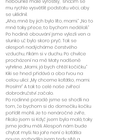
hebounké malé výrostky,“ snažím se 
mu rychle vysvětlit podstatu věci, aby 
se uklidnil.
„Aha, mně by jich bylo líto, mami.“ „No to 
mně taky přece, to bychom nedělali.“ 
Po hodině obouvání jsme vylezli ven a 
slunko už bylo skoro pryč. Tak se 
alespoň nadýcháme čerstvého 
vzduchu, říkám si v duchu. Po chvilce 
procházení na mě Maty nadšeně 
vyhrkne. „Mami, já bych chtěl kočičku.“ 
Kiki se hned přidává a oba řvou na 
celou ulici: „My chceme koťátko, mami. 
Prosím!“ A tak to celé naše zvířecí 
dobrodružství začalo.
Po rodinné poradě jsme se shodli na 
tom, že bychom si do domečku kočku 
pořídit mohli. Je to nenáročné zvíře, 
říkala jsem si. Když jsem byla malá, taky 
jsme jednu měli. Alespoň nám bude 
chytat myši. Na jaře není o koťátka 
nouze, rozhodila jsem tedy sítě a 