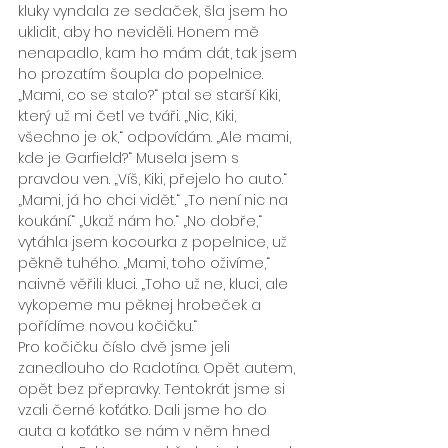
kluky vyndala ze sedaček, šla jsem ho 
uklidit, aby ho neviděli. Honem mě 
nenapadlo, kam ho mám dát, tak jsem 
ho prozatím šoupla do popelnice.
„Mami, co se stalo?“ ptal se starší Kiki, 
který už mi četl ve tváři. „Nic, Kiki, 
všechno je ok,“ odpovídám. „Ale mami, 
kde je Garfield?“ Musela jsem s 
pravdou ven. „Víš, Kiki, přejelo ho auto.“ 
„Mami, já ho chci vidět.“ „To není nic na 
koukání.“ „Ukaž nám ho.“ „No dobře,“ 
vytáhla jsem kocourka z popelnice, už 
pěkně tuhého. „Mami, toho oživíme,“ 
naivně věřili kluci. „Toho už ne, kluci, ale 
vykopeme mu pěknej hrobeček a 
pořídíme novou kočičku.“
Pro kočičku číslo dvě jsme jeli 
zanedlouho do Radotína. Opět autem, 
opět bez přepravky. Tentokrát jsme si 
vzali černé koťátko. Dali jsme ho do 
auta a koťátko se nám v něm hned 