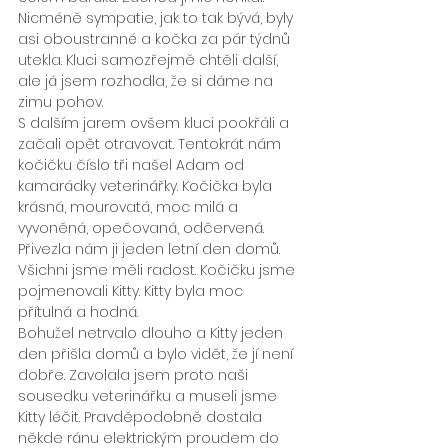
Nicméně sympatie, jak to tak bývá, byly 
asi oboustranné a kočka za pár týdnů 
utekla. Kluci samozřejmě chtěli další, 
ale já jsem rozhodla, že si dáme na 
zimu pohov.
S dalším jarem ovšem kluci pookřáli a 
začali opět otravovat. Tentokrát nám 
kočičku číslo tři našel Adam od 
kamarádky veterinářky. Kočička byla 
krásná, mourovatá, moc milá a 
vyvoněná, opečovaná, odčervená. 
Přivezla nám ji jeden letní den domů. 
Všichni jsme měli radost. Kočičku jsme 
pojmenovali Kitty. Kitty byla moc 
přítulná a hodná.
Bohužel netrvalo dlouho a Kitty jeden 
den přišla domů a bylo vidět, že jí není 
dobře. Zavolala jsem proto naši 
sousedku veterinářku a museli jsme 
Kitty léčit. Pravděpodobně dostala 
někde ránu elektrickým proudem do 