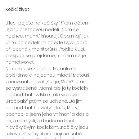
Kočičí život
„Kluci, pojďte na kočičky,“ říkám dětem 
jednu březnovou neděli. „Nám se 
nechce, mami,“ kňourají. Oba mají, jak 
už to po nedělním obědě bývá, očka 
přilepená k monitorům. „Pojďte kluci, 
alespoň se projdeme,“ snažím se je 
namotivovat.
Nakonec se zadařilo. Pomalu se 
oblékáme a najednou mladší Matouš 
začne natahovat. „Co je, Maty?“ ptám 
se vystrašeně. „Mami, ale já ty kočičky 
nechci trhat,“ vzlyká stále víc a víc. 
„Pročpak?“ ptám se udiveně. „Já jim 
nechci trhat hlavičky.“ „Ježíš, Maty,“ 
pochopila jsem jeho vnímání a došlo 
mi, že si myslí, že budeme trhat 
hlavičky živým kočičkám. „Kočičky jsou 
takové větvičky, které mají na sobě 