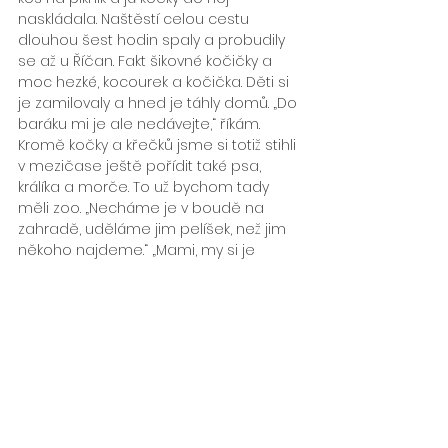
naskládala. Naštěstí celou cestu 
dlouhou šest hodin spaly a probudily 
se až u Říčan. Fakt šikovné kočičky a 
moc hezké, kocourek a kočička. Děti si 
je zamilovaly a hned je táhly domů. „Do 
baráku mi je ale nedávejte,“ říkám. 
Kromě kočky a křečků jsme si totiž stihli 
v mezičase ještě pořídit také psa, 
králíka a morče. To už bychom tady 
měli zoo. „Necháme je v boudě na 
zahradě, uděláme jim pelíšek, než jim 
někoho najdeme.“ „Mami, my si je 
chceme nechat,“ prosily děti. „To ještě 
uvidíme,“ odvětila jsem.
Kočičky byly moc hodné, šikovné a 
společenské. Nechali jsme je v boudě, 
chodili je krmit, mrkla nám na ně opět 
veterinářka a prohlásila, že jsou v 
pořádku. Ovšem, zanedlouho jsme 
měli namířeno do Anglie na plánovaný 
víkend a kočky jsme museli nechat 