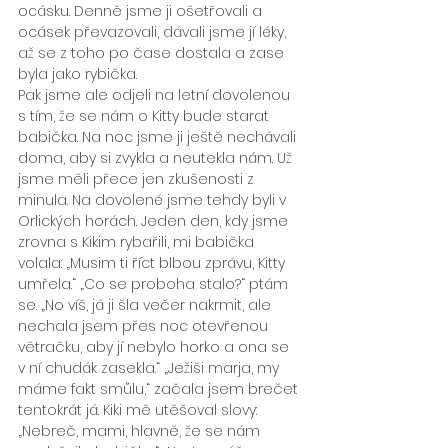
ocásku. Denně jsme ji ošetřovali a 
ocásek převazovali, dávali jsme jí léky, 
až se z toho po čase dostala a zase 
byla jako rybička.
Pak jsme ale odjeli na letní dovolenou 
s tím, že se nám o Kitty bude starat 
babička. Na noc jsme ji ještě nechávali 
doma, aby si zvykla a neutekla nám. Už 
jsme měli přece jen zkušenosti z 
minula. Na dovolené jsme tehdy byli v 
Orlických horách. Jeden den, kdy jsme 
zrovna s Kikim rybařili, mi babička 
volala: „Musim ti říct blbou zprávu, Kitty 
umřela.“ „Co se proboha stalo?“ ptám 
se. „No víš, já ji šla večer nakrmit, ale 
nechala jsem přes noc otevřenou 
větračku, aby jí nebylo horko a ona se 
v ní chudák zasekla.“ „Ježiši marja, my 
máme fakt smůlu,“ začala jsem brečet 
tentokrát já. Kiki mě utěšoval slovy: 
„Nebreč, mami, hlavně, že se nám 