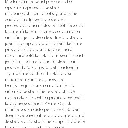
Maďarsku mě osud přesvědčil o 
opaku. Při zpáteční cestě z 
maďarských lázní a tobogánů jsme 
zastavili u silnice, protože děti 
potřebovaly na malou. V okolí několika 
kilometrů kolem nic nebylo, ani noha, 
ani dům, jen pole a les. Hned poté, co 
jsem došlápla z auta na zem, ke mně 
přišla doslova odnikud dvě malá 
roztomilá koťátka. „No to už se mi snad 
jen zdá,“ říkám si v duchu. „Jéé, mami, 
podívej, koťátka,“ řvou děti nadšením. 
„Ty musíme zachránit.“ „No, to asi 
musíme,“ říkám rezignovaně.
Dali jsme jim šunku a naložili je do 
auta. Po cestě jsme ještě v chabé 
naději zkusili zajet na první statek, jestli 
kočky nejsou jejich. Prý ne. Ok, tak 
máme kočku číslo pět a šest. Super. 
Jsem zvědavá, jak je dopravíme domů. 
Ještě v Maďarsku jsme koupili proutěný 
koš na piknik a já kočky do něj 