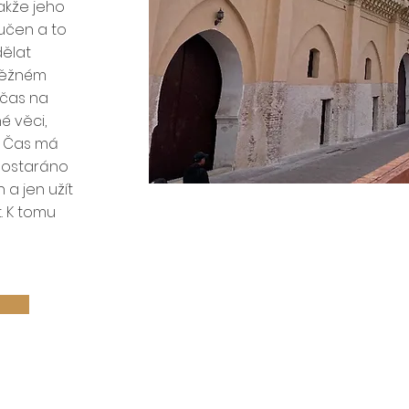
akže jeho
ručen a to
ělat
běžném
 čas na
é věci,
u. Čas má
 postaráno
 a jen užít
. K tomu