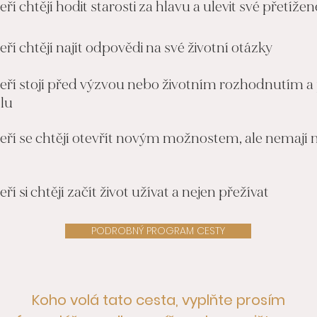
teří chtějí hodit starosti za hlavu a ulevit své přetíže
teří chtějí najít odpovědi na své životní otázky
kteří stojí před výzvou nebo životním rozhodnutím a
ílu
kteří se chtějí otevřít novým možnostem, ale nemají 
teří si chtějí začít život užívat a nejen přežívat
PODROBNÝ PROGRAM CESTY
Koho volá tato cesta, vyplňte prosím