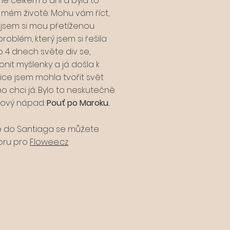
sme celkem 8 dní a byla to
v mém životě. Mohu vám říct,
 jsem si mou přetíženou
roblém, který jsem si řešila
o 4 dnech světe div se,
onit myšlenky a já došla k
ice jsem mohla tvořit svět
o chci já. Bylo to neskutečně
 nový nápad:
Pouť po Maroku.
ě do Santiaga se můžete
oru pro
Flowee.cz