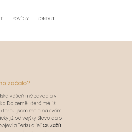
TI
POVÍDKY
KONTAKT
no začalo?
lská vášeň mě zavedla v
a. Do země, která mě již
a kterou jsem měla na svém
ticky již od vejšky. Slovo dalo
bjevila Terku a její
CK Zažít