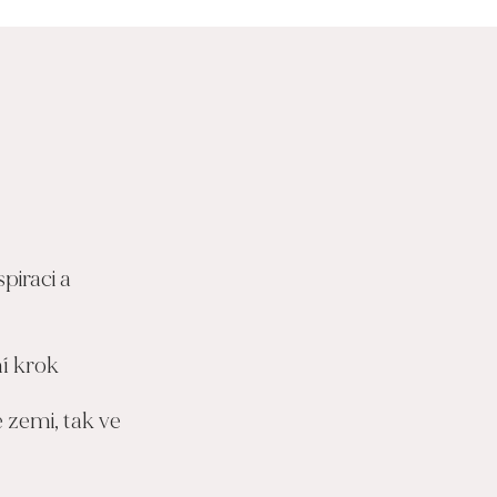
spiraci a
ní krok
é zemi, tak ve