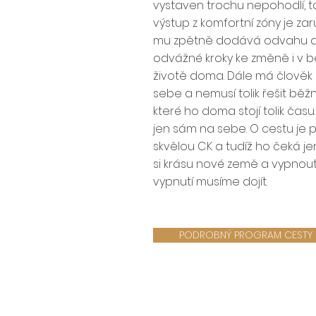
vystaven trochu nepohodlí, t
výstup z komfortní zóny je za
mu zpětně dodává odvahu d
odvážné kroky ke změně i v 
životě doma. Dále má člověk
sebe a nemusí tolik řešit běžn
které ho doma stojí tolik čas
jen sám na sebe. O cestu je
skvělou CK a tudíž ho čeká jen
si krásu nové země a vypnout
vypnutí musíme dojít.
PODROBNÝ PROGRAM CESTY