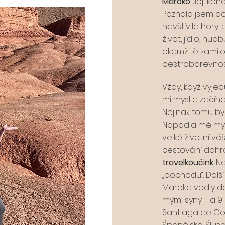
Maroko
. Její k
Poznala jsem d
navštívila hory,
život, jídlo, hud
okamžitě zamil
pestrobarevnos
Vždy, když vyje
mi mysl a začína
Nejinak tomu by
Napadla mě myš
velké životní vá
cestování dohro
travelkoučink
. 
„pochodu“. Další
Maroka vedly do
mými syny 11 a 9
Santiaga de Co