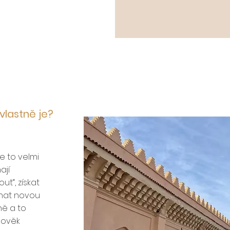
lastně je?
e to velmi
ají
ut“, získat
znat novou
ně a to
člověk