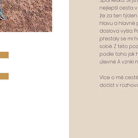
Španělska. Šli j
nejlepší cesta 
že za ten týden
hlavu a hlavně p
doslova vyšla. P
přestaly se mi h
sobě. Z této poz
podle toho jak h
úlevné. A vznikl
Více o mé cest
dočíst v rozhov