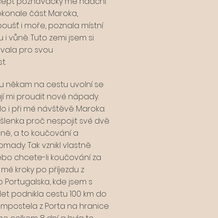
oncept poznávačky mě nadchl.
okonale část Maroka,
 poušť i moře, poznala místní
bu i vůně. Tuto zemi jsem si
ovala pro svou
t.
du někam na cestu uvolní se
jí mi proudit nové nápady.
lo i při mé návštěvě Maroka.
lenka proč nespojit své dvě
šně, a to koučování a
mady. Tak vznikl vlastně
Nebo chcete-li koučování za
 mé kroky po příjezdu z
 Portugalska, kde jsem s
 let podnikla cestu 100 km do
mpostela z Porta na hranice