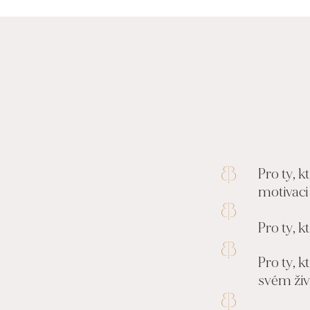
Pro ty, k
motivaci
Pro ty, 
Pro ty, k
svém živ