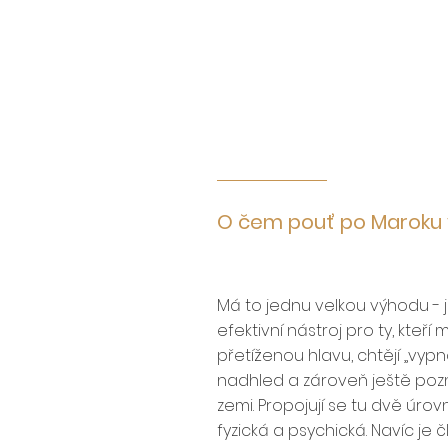
O čem pouť po Maroku v
Má to jednu velkou výhodu - j
efektivní nástroj pro ty, kteří m
přetíženou hlavu, chtějí „vypno
nadhled a zároveň ještě po
zemi. Propojují se tu dvě úrov
fyzická a psychická. Navíc je 