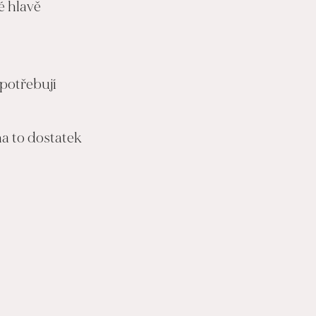
né hlavě
 potřebují
na to dostatek