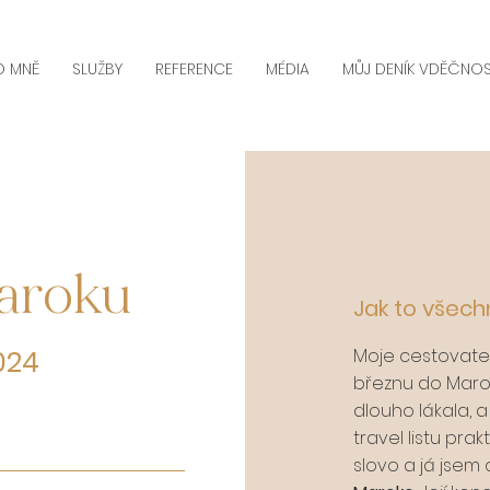
O MNĚ
SLUŽBY
REFERENCE
MÉDIA
MŮJ DENÍK VDĚČNOS
aroku
Jak to všech
2024
Moje cestovate
březnu do Marok
dlouho lákala, 
travel listu prak
slovo a já jsem o