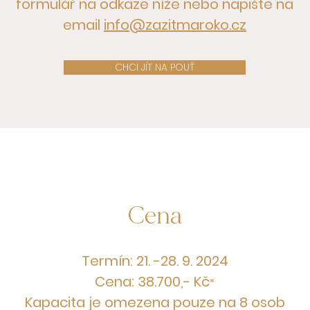
formulář na odkaze níže nebo napište na
email
info@zazitmaroko.cz
CHCI JÍT NA POUŤ
Cena
Termín: 21. -28. 9. 2024
Cena: 38.700,- Kč
*
Kapacita je omezena pouz
e na 8 osob